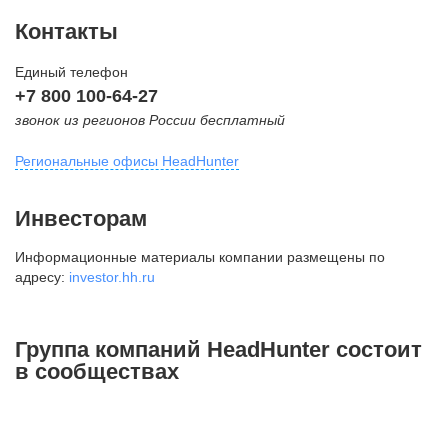
Контакты
Единый телефон
+7 800 100-64-27
звонок из регионов России бесплатный
Региональные офисы HeadHunter
Москва
Инвесторам
внутригородская территория
Информационные материалы компании размещены по
Муниципальный округ Тверской,
адресу:
investor.hh.ru
2-я Брестская ул., д. 48,
помещение 25
+7 495 974-64-27
Группа компаний HeadHunter состоит
+7 495 980-64-27
в сообществах
+7 495 134-92-24
press@hh.ru