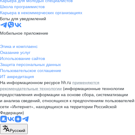
Карьера для молодых специалистов
pr@nsk.hh.ru
Школа программистов
Карьера в некоммерческих организациях
Минск
Боты для уведомлений
пр-т Дзержинского, д. 57,
10 этаж, помещение 45-1
Мобильное приложение
+375 (17)
336-03-02
Этика и комплаенс
pr@rabota.by
Оказание услуг
Использование сайтов
Алматы
Защита персональных данных
Пользовательское соглашение
пр. Абая, д. 151, БЦ Алатау,
ИТ аккредитация
12 этаж, офис 1209
На информационном ресурсе hh.ru
применяются
+7 727 232-13-13
рекомендательные технологии
(информационные технологии
pr@headhunter.com.kz
предоставления информации на основе сбора, систематизации
и анализа сведений, относящихся к предпочтениям пользователей
сети «Интернет», находящихся на территории Российской
Федерации)
Русский