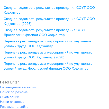
Сводная ведомость результатов проведения СОУТ ООО
Воронеж
Хэдхантер
Сводная ведомость результатов проведения СОУТ ООО
ул. Комиссаржевской, д. 10,
Хэдхантер (2026)
офис 1212
Сводная ведомость результатов проведения СОУТ
+7 473 280-05-05
Ярославский филиал ООО Хэдхантер
pr@vrn.hh.ru
Перечень рекомендуемых мероприятий по улучшению
условий труда ООО Хэдхантер
Казань
Перечень рекомендуемых мероприятий по улучшению
ул. Спартаковская, д. 2А, этаж 3,
условий труда ООО Хэдхантер (2026)
помещение 15
Перечень рекомендуемых мероприятий по улучшению
условий труда Ярославский филиал ООО Хэдхантер
+7 843 212-12-50
pr@kzn.hh.ru
HeadHunter
Размещение вакансий
Екатеринбург
Поиск по резюме
ул. Боевых Дружин, стр. 20,
О компании
5 этаж, офис 505, 521
Наши вакансии
Реклама на сайте
+7 343 226-79-99