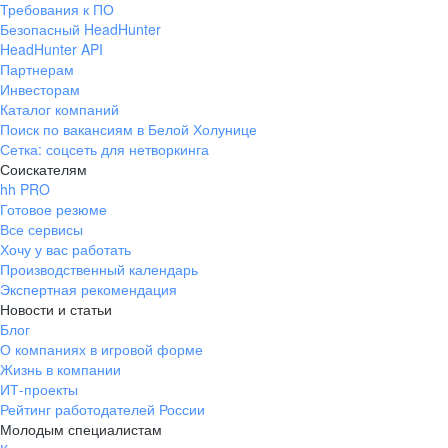
Требования к ПО
pr@ural.hh.ru
Безопасный HeadHunter
HeadHunter API
Краснодар
Партнерам
Инвесторам
ул. Янковского, д. 169, 7 этаж,
Каталог компаний
706 каб.
Поиск по вакансиям в Белой Холунице
+7 861 205-55-57
Сетка: соцсеть для нетворкинга
pr@krd.hh.ru
Соискателям
hh PRO
Готовое резюме
Владивосток
Все сервисы
пер. Ланинский д. 4, офис 3.4
Хочу у вас работать
Производственный календарь
+7 423 202-33-28
Экспертная рекомендация
pr@dv.hh.ru
Новости и статьи
Блог
Новосибирск
О компаниях в игровой форме
Жизнь в компании
ул. Большевистская, д. 35,
ИТ-проекты
помещение 21
Рейтинг работодателей России
+7 383 207-94-64
Молодым специалистам