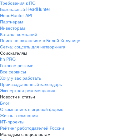
Требования к ПО
pr@ural.hh.ru
Безопасный HeadHunter
HeadHunter API
Краснодар
Партнерам
Инвесторам
ул. Янковского, д. 169, 7 этаж,
Каталог компаний
706 каб.
Поиск по вакансиям в Белой Холунице
+7 861 205-55-57
Сетка: соцсеть для нетворкинга
pr@krd.hh.ru
Соискателям
hh PRO
Готовое резюме
Владивосток
Все сервисы
пер. Ланинский д. 4, офис 3.4
Хочу у вас работать
Производственный календарь
+7 423 202-33-28
Экспертная рекомендация
pr@dv.hh.ru
Новости и статьи
Блог
Новосибирск
О компаниях в игровой форме
Жизнь в компании
ул. Большевистская, д. 35,
ИТ-проекты
помещение 21
Рейтинг работодателей России
+7 383 207-94-64
Молодым специалистам