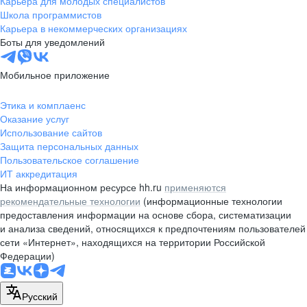
Карьера для молодых специалистов
pr@nsk.hh.ru
Школа программистов
Карьера в некоммерческих организациях
Минск
Боты для уведомлений
пр-т Дзержинского, д. 57,
10 этаж, помещение 45-1
Мобильное приложение
+375 (17)
336-03-02
Этика и комплаенс
pr@rabota.by
Оказание услуг
Использование сайтов
Алматы
Защита персональных данных
Пользовательское соглашение
пр. Абая, д. 151, БЦ Алатау,
ИТ аккредитация
12 этаж, офис 1209
На информационном ресурсе hh.ru
применяются
+7 727 232-13-13
рекомендательные технологии
(информационные технологии
pr@headhunter.com.kz
предоставления информации на основе сбора, систематизации
и анализа сведений, относящихся к предпочтениям пользователей
сети «Интернет», находящихся на территории Российской
Федерации)
Русский