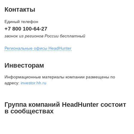
Контакты
Единый телефон
+7 800 100-64-27
звонок из регионов России бесплатный
Региональные офисы HeadHunter
Москва
Инвесторам
внутригородская территория
Информационные материалы компании размещены по
Муниципальный округ Тверской,
адресу:
investor.hh.ru
2-я Брестская ул., д. 48,
помещение 25
+7 495 974-64-27
Группа компаний HeadHunter состоит
+7 495 980-64-27
в сообществах
+7 495 134-92-24
press@hh.ru