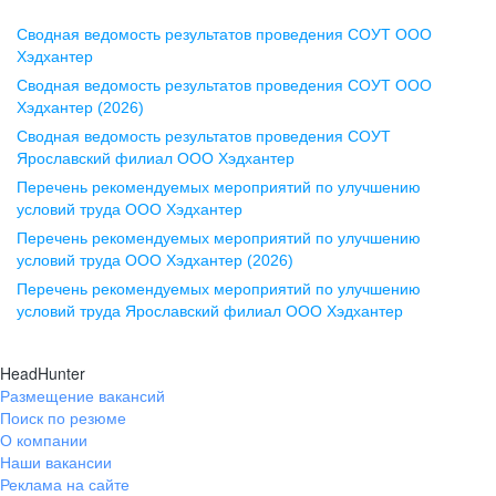
Сводная ведомость результатов проведения СОУТ ООО
Воронеж
Хэдхантер
Сводная ведомость результатов проведения СОУТ ООО
ул. Комиссаржевской, д. 10,
Хэдхантер (2026)
офис 1212
Сводная ведомость результатов проведения СОУТ
+7 473 280-05-05
Ярославский филиал ООО Хэдхантер
pr@vrn.hh.ru
Перечень рекомендуемых мероприятий по улучшению
условий труда ООО Хэдхантер
Казань
Перечень рекомендуемых мероприятий по улучшению
ул. Спартаковская, д. 2А, этаж 3,
условий труда ООО Хэдхантер (2026)
помещение 15
Перечень рекомендуемых мероприятий по улучшению
условий труда Ярославский филиал ООО Хэдхантер
+7 843 212-12-50
pr@kzn.hh.ru
HeadHunter
Размещение вакансий
Екатеринбург
Поиск по резюме
ул. Боевых Дружин, стр. 20,
О компании
5 этаж, офис 505, 521
Наши вакансии
Реклама на сайте
+7 343 226-79-99