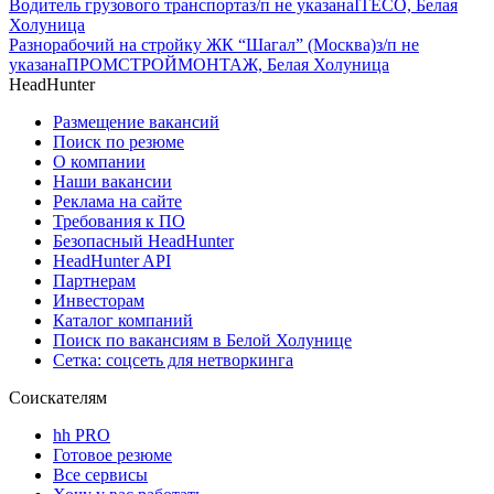
Водитель грузового транспорта
з/п не указана
ITECO, Белая
Холуница
Разнорабочий на стройку ЖК “Шагал” (Москва)
з/п не
указана
ПРОМСТРОЙМОНТАЖ, Белая Холуница
HeadHunter
Размещение вакансий
Поиск по резюме
О компании
Наши вакансии
Реклама на сайте
Требования к ПО
Безопасный HeadHunter
HeadHunter API
Партнерам
Инвесторам
Каталог компаний
Поиск по вакансиям в Белой Холунице
Сетка: соцсеть для нетворкинга
Соискателям
hh PRO
Готовое резюме
Все сервисы