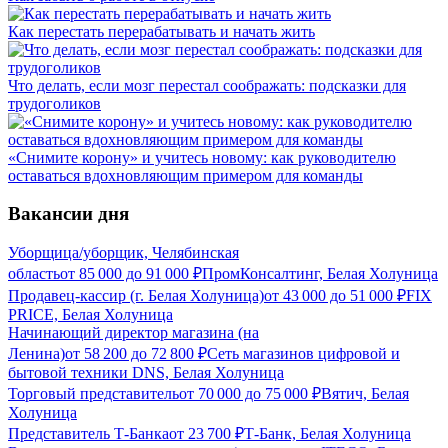
Как перестать перерабатывать и начать жить
Что делать, если мозг перестал соображать: подсказки для
трудоголиков
«Снимите корону» и учитесь новому: как руководителю
оставаться вдохновляющим примером для команды
Вакансии дня
Уборщица/уборщик, Челябинская
область
от
85 000
до
91 000
₽
ПромКонсалтинг, Белая Холуница
Продавец-кассир (г. Белая Холуница)
от
43 000
до
51 000
₽
FIX
PRICE, Белая Холуница
Начинающий директор магазина (на
Ленина)
от
58 200
до
72 800
₽
Сеть магазинов цифровой и
бытовой техники DNS, Белая Холуница
Торговый представитель
от
70 000
до
75 000
₽
Вятич, Белая
Холуница
Представитель Т-Банка
от
23 700
₽
Т-Банк, Белая Холуница