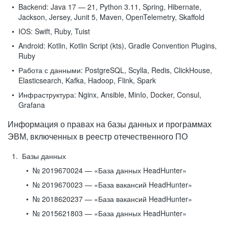
Backend:
Java 17 — 21, Python 3.11, Spring, Hibernate,
Jackson, Jersey, Junit 5, Maven, OpenTelemetry, Skaffold
IOS:
Swift, Ruby, Tuist
Android:
Kotlin, Kotlin Script (kts), Gradle Convention Plugins,
Ruby
Работа с данными:
PostgreSQL, Scylla, Redis, ClickHouse,
Elasticsearch, Kafka, Hadoop, Flink, Spark
Инфраструктура:
Nginx, Ansible, MinIo, Docker, Consul,
Grafana
Информация о правах на базы данных и программах
ЭВМ, включенных в реестр отечественного ПО
Базы данных
№ 2019670024 — «База данных HeadHunter»
№ 2019670023 — «База вакансий HeadHunter»
№ 2018620237 — «База вакансий HeadHunter»
№ 2015621803 — «База данных HeadHunter»