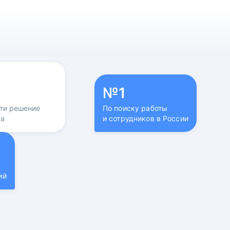
№1
йти решение
По поиску работы
са
и сотрудников в России
ий