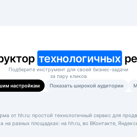
руктор
технологичных
ре
Подберите инструмент для своей
бизнес-задачи
за пару кликов
шим настройкам
Показать широкой аудитории
М
я
 рекрутер
рма от hh.ru: простой технологичный сервис для прод
 для вакансий на главной странице hh.ru. Увеличивает
под ключ. Решите, сколько кандидатов и когда вам нуж
а на разных площадках: на hh.ru, во ВКонтакте, Яндек
ологи, рекрутеры и проектные менеджеры hh.ru с цел
тов