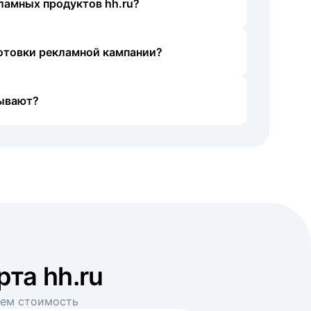
ламных продуктов hh.ru?
готовки рекламной кампании?
ывают?
рта hh.ru
аем стоимость