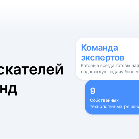
б
Команда
экспертов
скателей
Которые всегда готовы на
под каждую задачу бизне
нд
9
Собственных
технологичных решен