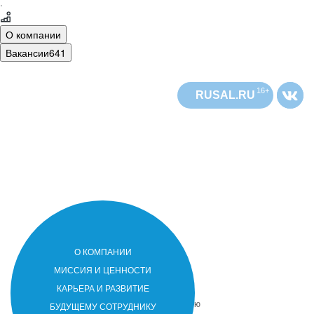
·
О компании
Вакансии
641
16+
RUSAL.RU
О КОМПАНИИ
РУСАЛ
РУСАЛ
МИССИЯ И ЦЕННОСТИ
РУСАЛ
РУСАЛ
– лидер мировой алюминиевой
КАРЬЕРА И РАЗВИТИЕ
отрасли. Компания присутствует в 20
странах мира на 5 континентах. Основную
БУДУЩЕМУ СОТРУДНИКУ