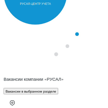
часть продукции компании составляют
первичный алюминий, алюминиевые
РУСАЛ-ЦЕНТР УЧЕТА
сплавы, фольга и глинозем.
Вакансии компании «
РУСАЛ
»
Вакансии в выбранном разделе
Компания РУСАЛ образовалась в