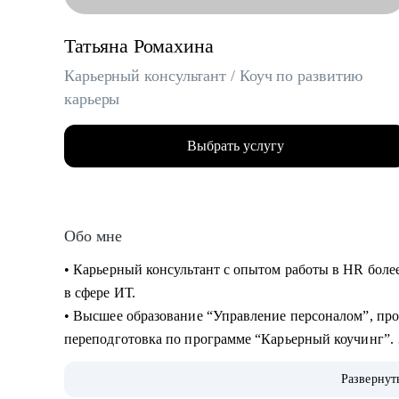
Татьяна Ромахина
Карьерный консультант / Коуч по развитию
карьеры
Выбрать услугу
Обо мне
• Карьерный консультант с опытом работы в HR более 
в сфере ИТ.
• Высшее образование “Управление персоналом”, пр
переподготовка по программе “Карьерный коучинг”.
• За время работы в HR рассмотрела более 6000 резю
Развернут
более 150 человек.