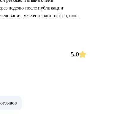
ой резюме, Татьяна очень
ерез неделю после публикации
едования, уже есть один оффер, пока
5.0
 отзывов