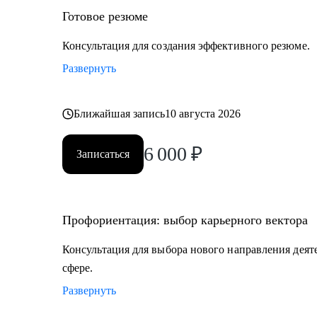
• IT-специалистам от начального уровня до руководит
Готовое резюме
Тестирование, Техническая поддержка, Прикладное 
Продуктовый и Проектный менеджмент, Системная 
Консультация для создания эффективного резюме.
• HR и рекрутерам
Развернуть
• Специалистам в продажах и развитии бизнеса
Ближайшая запись
10 августа 2026
6 000
₽
Записаться
Профориентация: выбор карьерного вектора
Консультация для выбора нового направления деят
сфере.
Развернуть