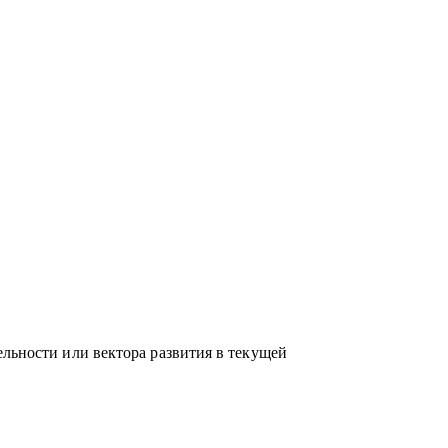
елей в направлениях: Разработка,
и системное администрирование, DevOps,
аналитика
ельности или вектора развития в текущей