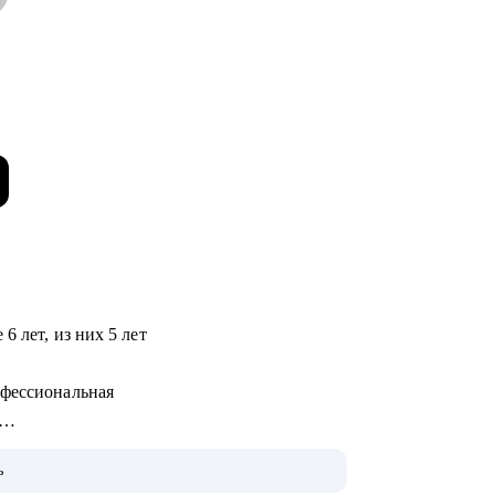
6 лет, из них 5 лет
офессиональная
ме и приняла на работу
ь