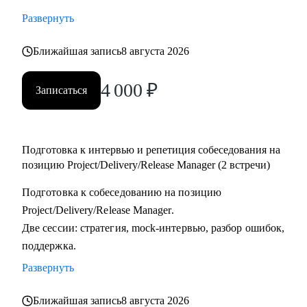
тестировщикам, которые планируют переход в управление
Развернуть
проектами или релизами.
• Тимлидам и начинающим менеджерам, которым нужен
Ближайшая запись
8 августа 2026
внешний взгляд на резюме, карьерный трек и точки роста.
4 000
₽
• IT-специалистам, которые хотят системно подойти к
Записаться
карьере, а не просто “стрелять откликами” в разные
стороны.
Подготовка к интервью и репетиция собеседования на
позицию Project/Delivery/Release Manager (2 встречи)
Подготовка к собеседованию на позицию
Project/Delivery/Release Manager.
Две сессии: стратегия, mock-интервью, разбор ошибок,
поддержка.
Развернуть
Ближайшая запись
8 августа 2026