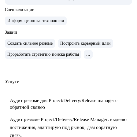
• Обучение и сертификаты:
• 2024 — ITSM. Основы управления ИТ-услугами
Специализации
• 2023 — «Поколение Python: курс для продвинутых»
Информационные технологии
• 2022 — «Поколение Python: курс для начинающих»
• 2021 — Kanban System Design, Professional Scrum Master
Задачи
Создать сильное резюме
Построить карьерный план
С чем помогу:
Проработать стратегию поиска работы
...
• Аудит резюме для Project / Delivery / Release Manager
• Карьерный трек и цель
• Подготовка к собеседованиям
• Переход в управление из разработки / аналитики /
Услуги
тестирования
Аудит резюме для Project/Delivery/Release manager с
Кому могу помочь:
обратной связью
• Project / Delivery / Release менеджерам, которые хотят
Аудит резюме Project/Delivery/Release Manager: выделю
усилить резюме, поднять отклики и двигаться к более
достижения, адаптирую под рынок, дам обратную
сильным компаниям.
связь.
• Системным и продуктовым аналитикам, разработчикам и