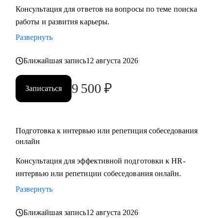
Консультация для ответов на вопросы по теме поиска
• Подготовлю к собеседованию и научу навыкам
работы и развития карьеры.
уверенной самопрезентации
• Помогу в поиске первой работы
Развернуть
• Помогу с самоопределением и выбором вектора развития,
Ближайшая запись
12 августа 2026
если вы находитесь в профессиональном тупике (по
возвращению с СВО, после декрета или длительного
9 500
₽
отпуска)
Записаться
• Составлю индивидуальный и реалистичный план поиска
работы
• Дам практические инструменты и информацию по рынку,
Подготовка к интервью или репетиция собеседования
сэкономлю ваше время
онлайн
• Верну уверенность и ясность, что вы профессионал
Консультация для эффективной подготовки к HR-
• Помогу адаптироваться к работе на гражданке (по
интервью или репетиции собеседования онлайн.
возвращению с СВО)
Развернуть
Кому могу помочь:
Ближайшая запись
12 августа 2026
Начинающим специалистам и профессионалам разного