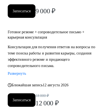
уровня по направлениям:
9 000
₽
• IT
Записаться
• ТОП - менеджерам и руководителям любых направлений
и предметных областей
• digital
Готовое резюме + сопроводительное письмо +
• продажи
карьерная консультация
• HR
Консультация для получения ответов на вопросы по
• маркетинг и PR
теме поиска работы и развития карьеры, создания
• медицина
эффективного резюме и продающего
• образование
сопроводительного письма.
• производство
• ветераны СВО
Развернуть
Наша совместная работа приведёт вас к раскрытию ваших
Ближайшая запись
12 августа 2026
сильных сторон как личности, так и профессионала.
18 000
₽
Записаться
12 000
₽