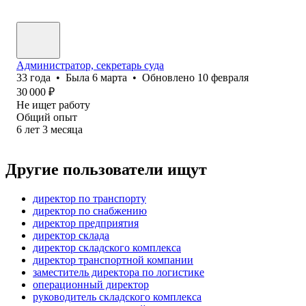
Администратор, секретарь суда
33
года
•
Была
6 марта
•
Обновлено
10 февраля
30 000
₽
Не ищет работу
Общий опыт
6
лет
3
месяца
Другие пользователи ищут
директор по транспорту
директор по снабжению
директор предприятия
директор склада
директор складского комплекса
директор транспортной компании
заместитель директора по логистике
операционный директор
руководитель складского комплекса