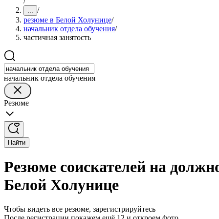
/
/
...
резюме в Белой Холунице
/
начальник отдела обучения
/
частичная занятость
начальник отдела обучения
Резюме
Найти
Резюме соискателей на должно
Белой Холунице
Чтобы видеть все резюме, зарегистрируйтесь
После регистрации покажем ещё 12 и откроем фото