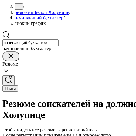
/
/
...
резюме в Белой Холунице
/
начинающий бухгалтер
/
гибкий график
начинающий бухгалтер
Резюме
Найти
Резюме соискателей на должн
Холунице
Чтобы видеть все резюме, зарегистрируйтесь
После регистрации покажем ещё 12 и откроем фото