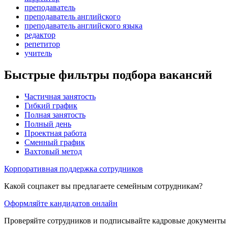
преподаватель
преподаватель английского
преподаватель английского языка
редактор
репетитор
учитель
Быстрые фильтры подбора вакансий
Частичная занятость
Гибкий график
Полная занятость
Полный день
Проектная работа
Сменный график
Вахтовый метод
Корпоративная поддержка сотрудников
Какой соцпакет вы предлагаете семейным сотрудникам?
Оформляйте кандидатов онлайн
Проверяйте сотрудников и подписывайте кадровые документы 