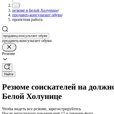
/
/
...
резюме в Белой Холунице
/
продавец-консультант обуви
/
проектная работа
продавец-консультант обуви
Резюме
Найти
Резюме соискателей на должн
Белой Холунице
Чтобы видеть все резюме, зарегистрируйтесь
После регистрации покажем ещё 17 и откроем фото