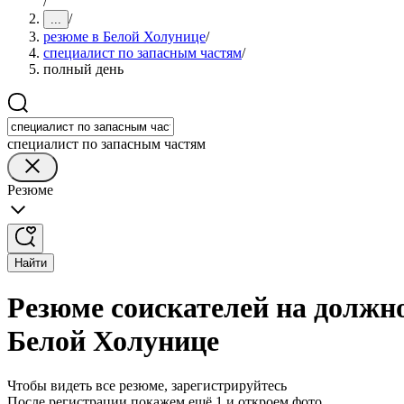
/
/
...
резюме в Белой Холунице
/
специалист по запасным частям
/
полный день
специалист по запасным частям
Резюме
Найти
Резюме соискателей на должн
Белой Холунице
Чтобы видеть все резюме, зарегистрируйтесь
После регистрации покажем ещё 1 и откроем фото