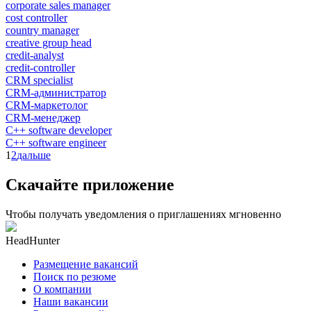
corporate sales manager
cost controller
country manager
creative group head
credit-analyst
credit-controller
CRM specialist
CRM-администратор
CRM-маркетолог
CRM-менеджер
C++ software developer
C++ software engineer
1
2
дальше
Скачайте приложение
Чтобы получать уведомления о приглашениях мгновенно
HeadHunter
Размещение вакансий
Поиск по резюме
О компании
Наши вакансии