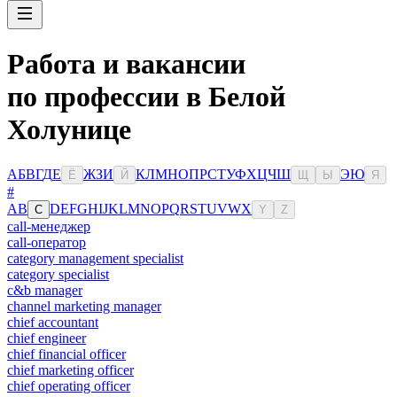
Работа и вакансии
по профессии в Белой
Холунице
А
Б
В
Г
Д
Е
Ж
З
И
К
Л
М
Н
О
П
Р
С
Т
У
Ф
Х
Ц
Ч
Ш
Э
Ю
Ё
Й
Щ
Ы
Я
#
A
B
D
E
F
G
H
I
J
K
L
M
N
O
P
Q
R
S
T
U
V
W
X
C
Y
Z
call-менеджер
call-оператор
category management specialist
category specialist
c&b manager
channel marketing manager
chief accountant
chief engineer
chief financial officer
chief marketing officer
chief operating officer