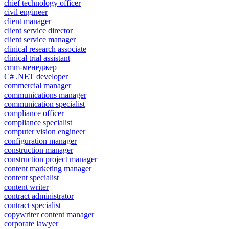
chief technology officer
civil engineer
client manager
client service director
client service manager
clinical research associate
clinical trial assistant
cmm-менеджер
C# .NET developer
commercial manager
communications manager
communication specialist
compliance officer
compliance specialist
computer vision engineer
configuration manager
construction manager
construction project manager
content marketing manager
content specialist
content writer
contract administrator
contract specialist
copywriter content manager
corporate lawyer