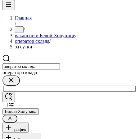
Главная
/
/
...
вакансии в Белой Холунице
/
оператор склада
/
за сутки
оператор склада
Белая Холуница
График