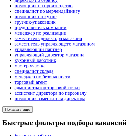
директор по сервису
помощник на производство
специалист по мерчендайзингу
помощник по кухне
грузчик-упаковщик
представитель компании
менеджер по реализации
заместитель директора магазина
заместитель управляющего магазином
управляющий партнер
управляющий директор магазина
кухонный работник
мастер участка
специалист склада
менеджер по безопасности
торговый агент
администратор торговой точки
ассистент директора по персоналу
помощник заместителя директора
Показать ещё
Быстрые фильтры подбора вакансий
Без опыта работы