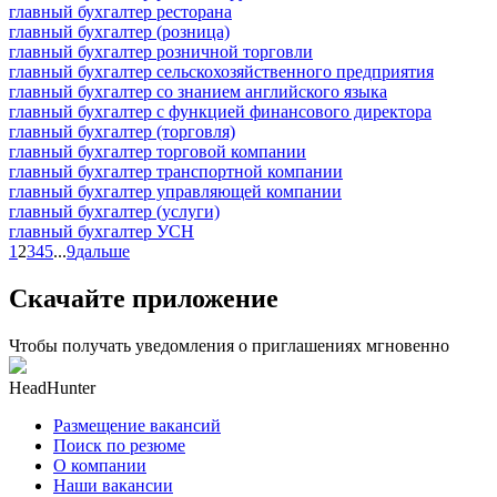
главный бухгалтер ресторана
главный бухгалтер (розница)
главный бухгалтер розничной торговли
главный бухгалтер сельскохозяйственного предприятия
главный бухгалтер со знанием английского языка
главный бухгалтер с функцией финансового директора
главный бухгалтер (торговля)
главный бухгалтер торговой компании
главный бухгалтер транспортной компании
главный бухгалтер управляющей компании
главный бухгалтер (услуги)
главный бухгалтер УСН
1
2
3
4
5
...
9
дальше
Скачайте приложение
Чтобы получать уведомления о приглашениях мгновенно
HeadHunter
Размещение вакансий
Поиск по резюме
О компании
Наши вакансии