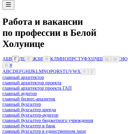
Работа и вакансии
по профессии в Белой
Холунице
А
Б
В
Д
Е
Ж
З
И
К
Л
М
Н
О
П
Р
С
Т
У
Ф
Х
Ц
Ч
Ш
Э
Ю
Г
Ё
Й
Щ
Ы
#
Я
A
B
C
D
E
F
G
H
I
J
K
L
M
N
O
P
Q
R
S
T
U
V
W
X
Y
Z
главный архитектор
главный архитектор проекта
главный архитектор проекта ГАП
главный аудитор
главный бизнес-аналитик
главный бухгалтер
главный бухгалтер аренда
главный бухгалтер-аудитор
главный бухгалтер бюджетного учреждения
главный бухгалтер в банк
главный бухгалтер в единственном лице