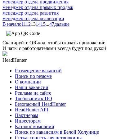
менеджер отдела продвижения
менеджер отдела прямых продаж
менеджер отдела развития
менеджер отдела реализации
В начало
11
12
13
14
15
...
47
дальше
Сканируйте QR-код, чтобы скачать приложение
И чаты с работодателями всегда будут под рукой
HeadHunter
Размещение вакансий
Поиск по резюме
О компании
Наши вакансии
Реклама на сайте
Требования к ПО
Безопасный HeadHunter
HeadHunter API
Партнерам
Инвесторам
Каталог компаний
Поиск по вакансиям в Белой Холунице
Сетка: соцсеть для нетворкинга