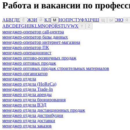
Работа и вакансии по профес
А
Б
В
Г
Д
Е
Ж
З
И
К
Л
Н
О
П
Р
С
Т
У
Ф
Х
Ц
Ч
Ш
Э
Ю
Ё
Й
М
Щ
Ы
Я
A
B
C
D
E
F
G
H
I
J
K
L
M
N
O
P
Q
R
S
T
U
V
W
X
Y
Z
менеджер-оператор call-центра
менеджер-оператор базы данных
менеджер-оператор интернет-магазина
менеджер-оператор ПК
менеджер-операционист
менеджер оптово-розничных продаж
менеджер оптовых продаж
менеджер оптовых продаж строительных материалов
менеджер-организатор
менеджер отдела
менеджер отдела (HoReCa)
менеджер отдела Trade-In
менеджер отдела аренды
менеджер отдела бронирования
менеджер отдела ВЭД
менеджер отдела дистанционных продаж
менеджер отдела дистрибуции
менеджер отдела доставки
менеджер отдела заказов