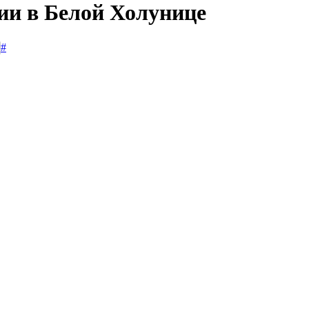
сии в Белой Холунице
#