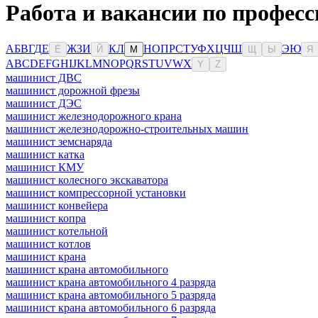
Работа и вакансии по профес
А
Б
В
Г
Д
Е
Ж
З
И
К
Л
Н
О
П
Р
С
Т
У
Ф
Х
Ц
Ч
Ш
Э
Ю
Ё
Й
М
Щ
Ы
Я
A
B
C
D
E
F
G
H
I
J
K
L
M
N
O
P
Q
R
S
T
U
V
W
X
Y
Z
машинист ДВС
машинист дорожной фрезы
машинист ДЭС
машинист железнодорожного крана
машинист железнодорожно-строительных машин
машинист земснаряда
машинист катка
машинист КМУ
машинист колесного экскаватора
машинист компрессорной установки
машинист конвейера
машинист копра
машинист котельной
машинист котлов
машинист крана
машинист крана автомобильного
машинист крана автомобильного 4 разряда
машинист крана автомобильного 5 разряда
машинист крана автомобильного 6 разряда