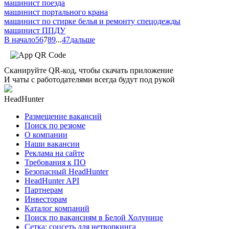
машинист поезда
машинист портального крана
машинист по стирке белья и ремонту спецодежды
машинист ППДУ
В начало
5
6
7
8
9
...
47
дальше
Сканируйте QR-код, чтобы скачать приложение
И чаты с работодателями всегда будут под рукой
HeadHunter
Размещение вакансий
Поиск по резюме
О компании
Наши вакансии
Реклама на сайте
Требования к ПО
Безопасный HeadHunter
HeadHunter API
Партнерам
Инвесторам
Каталог компаний
Поиск по вакансиям в Белой Холунице
Сетка: соцсеть для нетворкинга