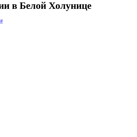
сии в Белой Холунице
#