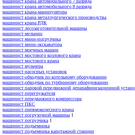
машинист крана автомобильного 7 разряда
машинист крана автомобильного 8 разряда
машинист крана-манипулятора
машинист крана металлургического производства
машинист крана РДК
машинист лесозаготовительной машины
машинист мельниц
машинист мини-погрузчика
машинист мини-экскаватора
машинист моечных машин
машинист мостового козлового крана
машинист мостового крана
машинист мульчера
машинист насосных установок
машинист-обходчик по котельному оборудованию
машинист-обходчик по турбинному оборудованию
машинист паровой передвижной депарафинизационной устано
машинист перегружателя
машинист передвижного компрессора
машинист ПКС
машинист пневмоколесного крана
машинист погрузочной машины
1
машинист погрузчика
1
машинист подъемника
машинист подъемника каротажной станции