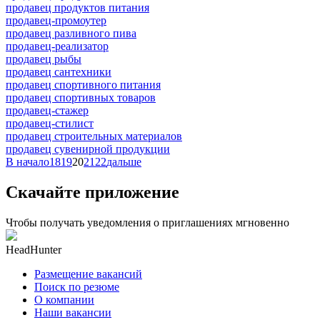
продавец продуктов питания
продавец-промоутер
продавец разливного пива
продавец-реализатор
продавец рыбы
продавец сантехники
продавец спортивного питания
продавец спортивных товаров
продавец-стажер
продавец-стилист
продавец строительных материалов
продавец сувенирной продукции
В начало
18
19
20
21
22
дальше
Скачайте приложение
Чтобы получать уведомления о приглашениях мгновенно
HeadHunter
Размещение вакансий
Поиск по резюме
О компании
Наши вакансии