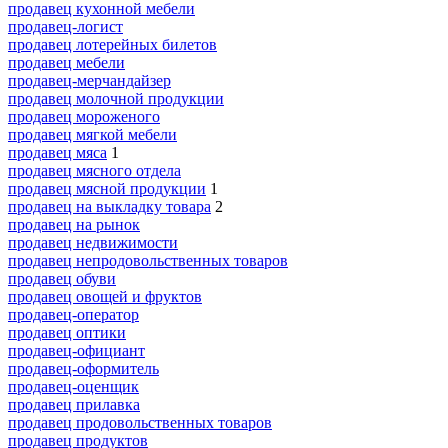
продавец кухонной мебели
продавец-логист
продавец лотерейных билетов
продавец мебели
продавец-мерчандайзер
продавец молочной продукции
продавец мороженого
продавец мягкой мебели
продавец мяса
1
продавец мясного отдела
продавец мясной продукции
1
продавец на выкладку товара
2
продавец на рынок
продавец недвижимости
продавец непродовольственных товаров
продавец обуви
продавец овощей и фруктов
продавец-оператор
продавец оптики
продавец-официант
продавец-оформитель
продавец-оценщик
продавец прилавка
продавец продовольственных товаров
продавец продуктов