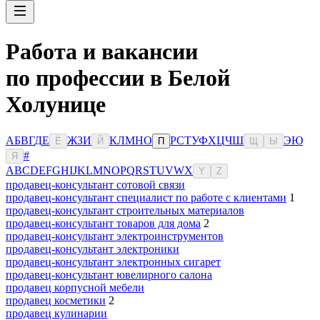
Работа и вакансии
по профессии в Белой
Холунице
А
Б
В
Г
Д
Е
Ж
З
И
К
Л
М
Н
О
Р
С
Т
У
Ф
Х
Ц
Ч
Ш
Э
Ю
Ё
Й
П
Щ
Ы
#
Я
A
B
C
D
E
F
G
H
I
J
K
L
M
N
O
P
Q
R
S
T
U
V
W
X
Y
Z
продавец-консультант сотовой связи
продавец-консультант специалист по работе с клиентами
1
продавец-консультант строительных материалов
продавец-консультант товаров для дома
2
продавец-консультант электроинструментов
продавец-консультант электроники
продавец-консультант электронных сигарет
продавец-консультант ювелирного салона
продавец корпусной мебели
продавец косметики
2
продавец кулинарии