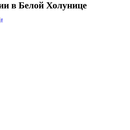
сии в Белой Холунице
#