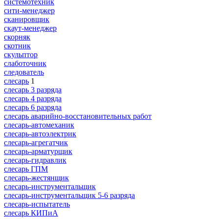
системотехник
сити-менеджер
сканировщик
скаут-менеджер
скорняк
скотник
скульптор
слаботочник
следователь
слесарь
1
слесарь 3 разряда
слесарь 4 разряда
слесарь 6 разряда
слесарь аварийно-восстановительных работ
слесарь-автомеханик
слесарь-автоэлектрик
слесарь-агрегатчик
слесарь-арматурщик
слесарь-гидравлик
слесарь ГПМ
слесарь-жестянщик
слесарь-инструментальщик
слесарь-инструментальщик 5-6 разряда
слесарь-испытатель
слесарь КИПиА