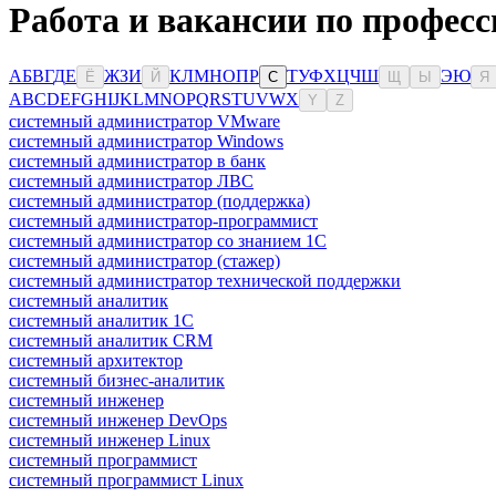
Работа и вакансии по профес
А
Б
В
Г
Д
Е
Ж
З
И
К
Л
М
Н
О
П
Р
Т
У
Ф
Х
Ц
Ч
Ш
Э
Ю
Ё
Й
С
Щ
Ы
Я
A
B
C
D
E
F
G
H
I
J
K
L
M
N
O
P
Q
R
S
T
U
V
W
X
Y
Z
системный администратор VMware
системный администратор Windows
системный администратор в банк
системный администратор ЛВС
системный администратор (поддержка)
системный администратор-программист
системный администратор со знанием 1С
системный администратор (стажер)
системный администратор технической поддержки
системный аналитик
системный аналитик 1С
системный аналитик CRM
системный архитектор
системный бизнес-аналитик
системный инженер
системный инженер DevOps
системный инженер Linux
системный программист
системный программист Linux