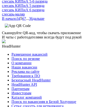
слесарь КИПиА 5-6 разряда
слесарь КИПиА 5 разряда
слесарь КИПиА 6 разряда
слесарь-маляр
В начало
3
4
5
6
7
...
36
дальше
Сканируйте QR-код, чтобы скачать приложение
И чаты с работодателями всегда будут под рукой
HeadHunter
Размещение вакансий
Поиск по резюме
О компании
Наши вакансии
Реклама на сайте
Требования к ПО
Безопасный HeadHunter
HeadHunter API
Партнерам
Инвесторам
Каталог компаний
Поиск по вакансиям в Белой Холунице
Сетка: соцсеть для нетворкинга