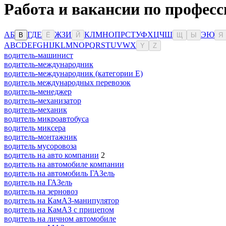
Работа и вакансии по профес
А
Б
Г
Д
Е
Ж
З
И
К
Л
М
Н
О
П
Р
С
Т
У
Ф
Х
Ц
Ч
Ш
Э
Ю
В
Ё
Й
Щ
Ы
Я
A
B
C
D
E
F
G
H
I
J
K
L
M
N
O
P
Q
R
S
T
U
V
W
X
Y
Z
водитель-машинист
водитель-международник
водитель-международник (категории Е)
водитель международных перевозок
водитель-менеджер
водитель-механизатор
водитель-механик
водитель микроавтобуса
водитель миксера
водитель-монтажник
водитель мусоровоза
водитель на авто компании
2
водитель на автомобиле компании
водитель на автомобиль ГАЗель
водитель на ГАЗель
водитель на зерновоз
водитель на КамАЗ-манипулятор
водитель на КамАЗ с прицепом
водитель на личном автомобиле