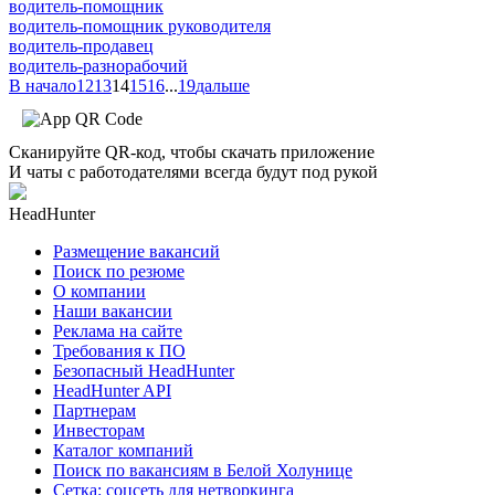
водитель-помощник
водитель-помощник руководителя
водитель-продавец
водитель-разнорабочий
В начало
12
13
14
15
16
...
19
дальше
Сканируйте QR-код, чтобы скачать приложение
И чаты с работодателями всегда будут под рукой
HeadHunter
Размещение вакансий
Поиск по резюме
О компании
Наши вакансии
Реклама на сайте
Требования к ПО
Безопасный HeadHunter
HeadHunter API
Партнерам
Инвесторам
Каталог компаний
Поиск по вакансиям в Белой Холунице
Сетка: соцсеть для нетворкинга