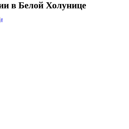
сии в Белой Холунице
#