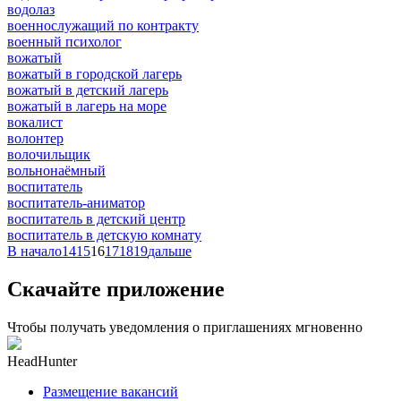
водолаз
военнослужащий по контракту
военный психолог
вожатый
вожатый в городской лагерь
вожатый в детский лагерь
вожатый в лагерь на море
вокалист
волонтер
волочильщик
вольнонаёмный
воспитатель
воспитатель-аниматор
воспитатель в детский центр
воспитатель в детскую комнату
В начало
14
15
16
17
18
19
дальше
Скачайте приложение
Чтобы получать уведомления о приглашениях мгновенно
HeadHunter
Размещение вакансий