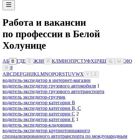
Работа и вакансии
по профессии в Белой
Холунице
А
Б
Г
Д
Е
Ж
З
И
К
Л
М
Н
О
П
Р
С
Т
У
Ф
Х
Ц
Ч
Ш
Э
Ю
В
Ё
Й
Щ
Ы
#
Я
A
B
C
D
E
F
G
H
I
J
K
L
M
N
O
P
Q
R
S
T
U
V
W
X
Y
Z
водитель-экспедитор в интернет-магазин
водитель-экспедитор грузового автомобиля
1
водитель-экспедитор грузового автотранспорта
водитель экспедитор-грузчик
водитель-экспедитор категории B
водитель-экспедитор категории B, C
водитель-экспедитор категории C
2
водитель-экспедитор категории Е
1
водитель экспедитор-кладовщик
водитель-экспедитор крупнотоннажного
специализированного автотранспорта по международным