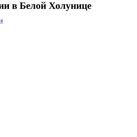
сии в Белой Холунице
#