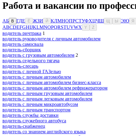
Работа и вакансии по профес
А
Б
Г
Д
Е
Ж
З
И
К
Л
М
Н
О
П
Р
С
Т
У
Ф
Х
Ц
Ч
Ш
Э
Ю
В
Ё
Й
Щ
Ы
Я
A
B
C
D
E
F
G
H
I
J
K
L
M
N
O
P
Q
R
S
T
U
V
W
X
Y
Z
водитель ричтрака
1
водитель руководителя с личным автомобилем
водитель самосвала
водитель-сборщик
водитель с грузовым автомобилем
2
водитель седельного тягача
водитель-слесарь
водитель с личной ГАЗелью
водитель с личным автомобилем
водитель с личным автомобилем бизнес-класса
водитель с личным автомобилем рефрижератором
водитель с личным грузовым автомобилем
водитель с личным легковым автомобилем
водитель с личным микроавтобусом
водитель с личным транспортом
водитель службы доставки
водитель служебного автобуса
водитель-снабженец
водитель со знанием английского языка