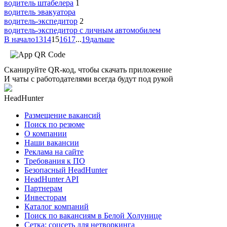
водитель штабелера
1
водитель эвакуатора
водитель-экспедитор
2
водитель-экспедитор c личным автомобилем
В начало
13
14
15
16
17
...
19
дальше
Сканируйте QR-код, чтобы скачать приложение
И чаты с работодателями всегда будут под рукой
HeadHunter
Размещение вакансий
Поиск по резюме
О компании
Наши вакансии
Реклама на сайте
Требования к ПО
Безопасный HeadHunter
HeadHunter API
Партнерам
Инвесторам
Каталог компаний
Поиск по вакансиям в Белой Холунице
Сетка: соцсеть для нетворкинга