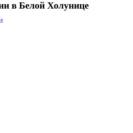
сии в Белой Холунице
#