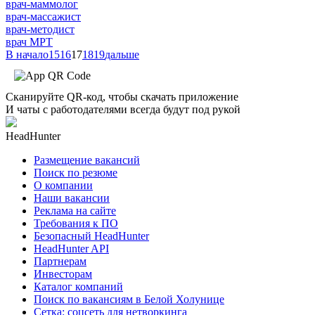
врач-маммолог
врач-массажист
врач-методист
врач МРТ
В начало
15
16
17
18
19
дальше
Сканируйте QR-код, чтобы скачать приложение
И чаты с работодателями всегда будут под рукой
HeadHunter
Размещение вакансий
Поиск по резюме
О компании
Наши вакансии
Реклама на сайте
Требования к ПО
Безопасный HeadHunter
HeadHunter API
Партнерам
Инвесторам
Каталог компаний
Поиск по вакансиям в Белой Холунице
Сетка: соцсеть для нетворкинга