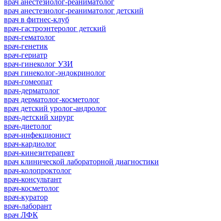
врач анестезиолог-реаниматолог
врач анестезиолог-реаниматолог детский
врач в фитнес-клуб
врач-гастроэнтеролог детский
врач-гематолог
врач-генетик
врач-гериатр
врач-гинеколог УЗИ
врач гинеколог-эндокринолог
врач-гомеопат
врач-дерматолог
врач дерматолог-косметолог
врач детский уролог-андролог
врач-детский хирург
врач-диетолог
врач-инфекционист
врач-кардиолог
врач-кинезитерапевт
врач клинической лабораторной диагностики
врач-колопроктолог
врач-консультант
врач-косметолог
врач-куратор
врач-лаборант
врач ЛФК