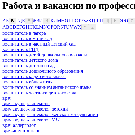
Работа и вакансии по профес
А
Б
Г
Д
Е
Ж
З
И
К
Л
М
Н
О
П
Р
С
Т
У
Ф
Х
Ц
Ч
Ш
Э
Ю
В
Ё
Й
Щ
Ы
Я
A
B
C
D
E
F
G
H
I
J
K
L
M
N
O
P
Q
R
S
T
U
V
W
X
Y
Z
воспитатель в лагерь
воспитатель в мини-сад
воспитатель в частный детский сад
воспитатель ГПД
воспитатель детей дошкольного возраста
воспитатель детского дома
воспитатель детского сада
воспитатель дошкольного образования
воспитатель кадетского класса
воспитатель общежития
воспитатель со знанием английского языка
воспитатель частного детского сада
врач
врач акушер-гинеколог
врач акушер-гинеколог детский
врач акушер-гинеколог женской консультации
врач акушер-гинеколог УЗИ
врач-аллерголог
врач-анестезиолог